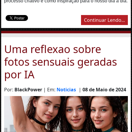
processo criativo e como inspiração para o nosso dia a dia.
Continuar Lendo...
Uma reflexao sobre
fotos sensuais geradas
por IA
Por:
BlackPower
| Em:
Noticias
|
08 de Maio de 2024