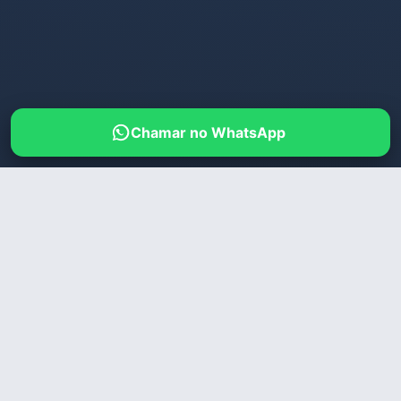
Chamar no WhatsApp
HOME
/
CONTAGEM
/
DANI LOIRA
🔒
Acesso Restrito a Maiores
de 18 Anos
Muita experiência para fazer você gozar
DANI LOIRA
Este site é destinado exclusivamente a
maiores
de 18 anos
e pode conter conteúdo adulto.