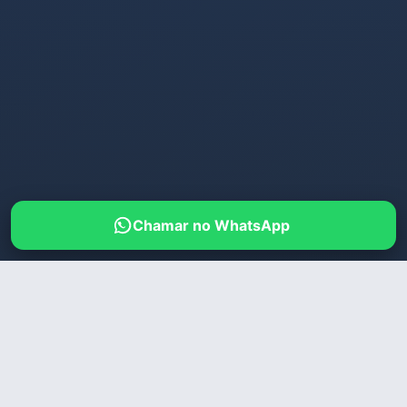
Chamar no WhatsApp
HOME
/
RIO DE JANEIRO
/
DÉBORA MILLER
🔒
Acesso Restrito a Maiores
de 18 Anos