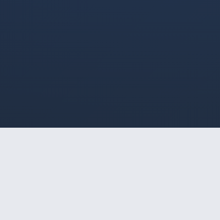
HOME
/
SOROCABA
/
MALLU LIMA
🔒
Acesso Restrito a Maiores
de 18 Anos
Gata com um corpo delicioso