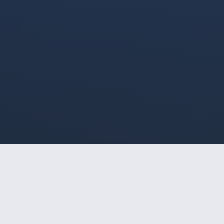
HOME
/
PIRACICABA
/
AMANDA GAUCHA
🔒
Acesso Restrito a Maiores
AMANDA GAUCHA