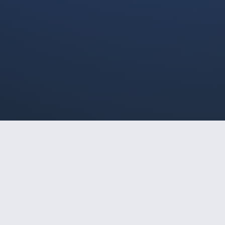
HOME
/
SÃO PAULO
/
MARY
🔒
Acesso Restrito a Maiores
MARY
de 18 Anos
Este site é destinado exclusivamente a
maiores