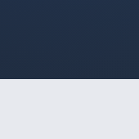
HOME
/
SÃO PAULO
/
LUMA
🔒
Acesso Restrito a Maiores
de 18 Anos
Magrinha e malhada com atendimento completo