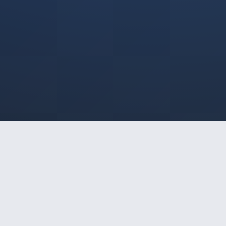
HOME
/
SÃO PAULO
/
MELINDA
🔒
Acesso Restrito a Maiores
MELINDA
de 18 Anos
Este site é destinado exclusivamente a
maiores