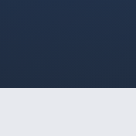
HOME
/
SÃO JOSÉ DOS CAMPOS
/
MARIANE
🔒
Acesso Restrito a Maiores
MARIANE