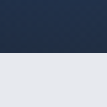
HOME
/
RIO CLARO
/
BABI FONTENELLE
🔒
Acesso Restrito a Maiores
BABI FONTENELLE
de 18 Anos
Este site é destinado exclusivamente a
maiores
26
1,58
35