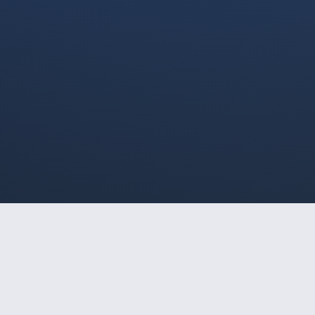
HOME
/
RIBEIRÃO PRETO
/
EMILY ALMEIDA
🔒
Acesso Restrito a Maiores
EMILY ALMEIDA