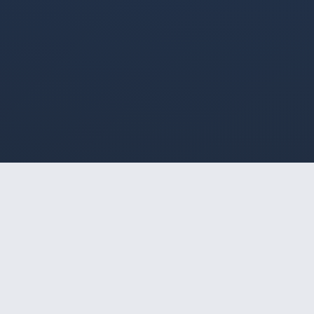
HOME
/
PIRACICABA
/
SOPHI
🔒
Acesso Restrito a Maiores
SOPHI
de 18 Anos
Este site é destinado exclusivamente a
maiores