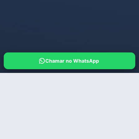
Chamar no WhatsApp
HOME
/
JUNDIAÍ
/
ALICE
🔒
Acesso Restrito a Maiores
ALICE
de 18 Anos
Este site é destinado exclusivamente a
maiores