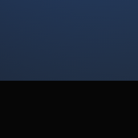
HOME
/
🔒
Acesso Restrito a Maiores
ACOMPANHANTES CASCAVEL
de 18 Anos